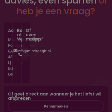
advies, even sparren
of
Groeifase test
heb je een vraag?
Even kennismaken?
Adres
Bellen
Of
of
even
Whatsapp
mailen?
Moerdijkse
Postbaan
06
6A,
info@mindteegic.nl
390
723
4872
73
LJ
Etten-
Leur
Of geef direct aan wanneer je het liefst wil
afspreken
Kennismaken