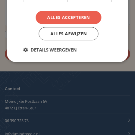
ALLES ACCEPTEREN
ALLES AFWIJZEN
Ik ga akkoord met de verwerking van mijn gegevens om contact met
mij op te kunnen nemen, zoals beschreven in de
privacy verklaring
.
DETAILS WEERGEVEN
Contact
Moerdijkse Postbaan 6A
4872 LJ Etten-Leur
06 390 723 73
info@mindteegic.nl