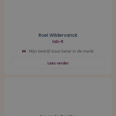
Roel Wildervanck
lab-R
Mijn bedrijf staat beter in de markt
Lees verder
Tijdens één gesprek vielen de puzzelstukjes op zijn plaats