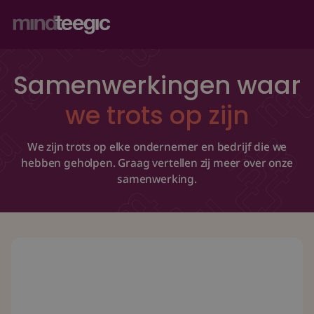
Diensten
Samenwerkingen waar
Branches
we trots op zijn
Over MindTeegic
We zijn trots op elke ondernemer en bedrijf die we
hebben geholpen. Graag vertellen zij meer over onze
Referenties
samenwerking.
Kennis
Contact
Ik ben stappen aan het maken binnen mijn bedrijf en mez
Strategisch partner
Strategie & go