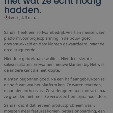
niet wat ze echt nodig
hadden.
Groeifase test
Leestijd:
3
min.
Even kennismaken?
Sander heeft een softwarebedrijf. Veertien mensen. Een
platform voor projectplanning in de bouw, goed
doorontwikkeld en door klanten gewaardeerd, maar de
groei stagneerde.
Niet door gebrek aan kwaliteit. Niet door slechte
salesresultaten. Er kwamen nieuwe klanten bij. Het was
de andere kant die niet klopte.
Klanten begonnen goed. Na een halfjaar gebruikten ze
de helft van wat het platform kon. Ze waren tevreden,
maar niet enthousiast. Ze verlengden hun contract, maar
ze groeiden niet mee. Ze verwezen hem bijna nooit door.
Sander dacht dat het een productprobleem was. Er
moesten meer features komen, betere onboarding, een