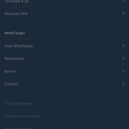
Strategie & go
Klantreis APK
MindTeegic
Over MindTeegic
Referenties
Kennis
Contact
© 2026 Mindteegic
Algemene voorwaarden
Privacy statement