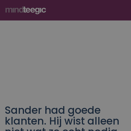
Diensten
Branches
Over MindTeegic
Referenties
Kennis
Contact
Sander had goede
Strategisch partner
klanten. Hij wist alleen
Strategie & go