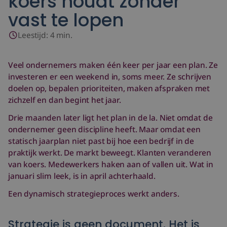
koers houdt zonder
vast te lopen
Groeifase test
Leestijd:
4
min.
Even kennismaken?
Veel ondernemers maken één keer per jaar een plan. Ze
investeren er een weekend in, soms meer. Ze schrijven
doelen op, bepalen prioriteiten, maken afspraken met
zichzelf en dan begint het jaar.
Drie maanden later ligt het plan in de la. Niet omdat de
ondernemer geen discipline heeft. Maar omdat een
statisch jaarplan niet past bij hoe een bedrijf in de
praktijk werkt. De markt beweegt. Klanten veranderen
van koers. Medewerkers haken aan of vallen uit. Wat in
januari slim leek, is in april achterhaald.
Een dynamisch strategieproces werkt anders.
Strategie is geen document. Het is