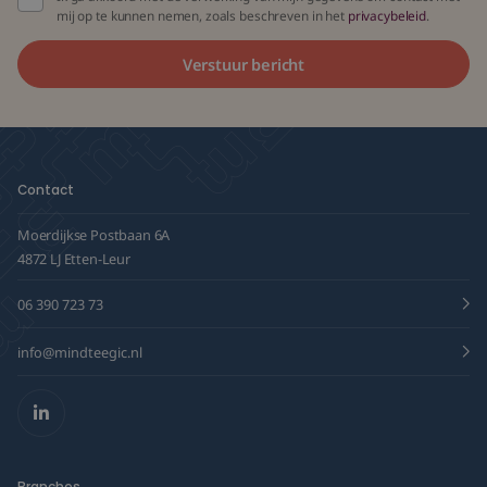
mij op te kunnen nemen, zoals beschreven in het
privacybeleid
.
Contact
Moerdijkse Postbaan 6A
4872 LJ Etten-Leur
06 390 723 73
info@mindteegic.nl
LinkedIn
Branches