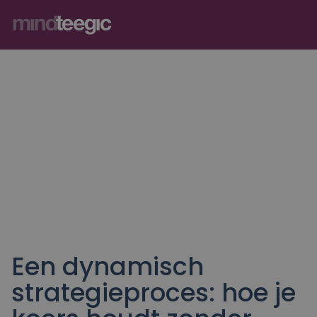
Diensten
Branches
Over MindTeegic
Referenties
Kennis
Contact
Een dynamisch
Strategisch partner
strategieproces: hoe je
Strategie & go