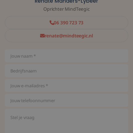
Renate Manders-Lybeer
Oprichter MindTeegic
06 390 723 73
renate@mindteegic.nl