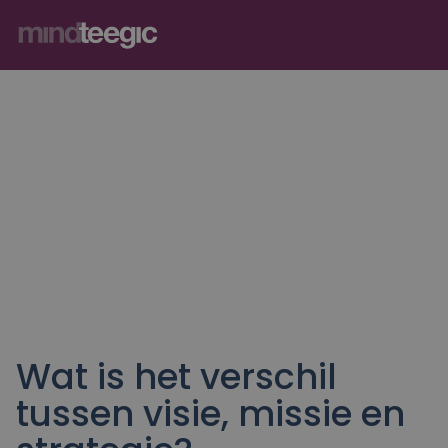
Diensten
Branches
Over MindTeegic
Referenties
Kennis
Contact
Wat is het verschil
Strategisch partner
tussen visie, missie en
Strategie & go